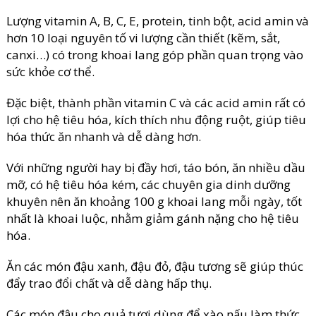
Lượng vitamin A, B, C, E, protein, tinh bột, acid amin và
hơn 10 loại nguyên tố vi lượng cần thiết (kẽm, sắt,
canxi…) có trong khoai lang góp phần quan trọng vào
sức khỏe cơ thể.
Đặc biệt, thành phần vitamin C và các acid amin rất có
lợi cho hệ tiêu hóa, kích thích nhu động ruột, giúp tiêu
hóa thức ăn nhanh và dễ dàng hơn.
Với những người hay bị đầy hơi, táo bón, ăn nhiều dầu
mỡ, có hệ tiêu hóa kém, các chuyên gia dinh dưỡng
khuyên nên ăn khoảng 100 g khoai lang mỗi ngày, tốt
nhất là khoai luộc, nhằm giảm gánh nặng cho hệ tiêu
hóa.
Ăn các món đậu xanh, đậu đỏ, đậu tương sẽ giúp thúc
đẩy trao đổi chất và dễ dàng hấp thụ.
Các món đậu cho quả tươi dùng để xào nấu làm thức