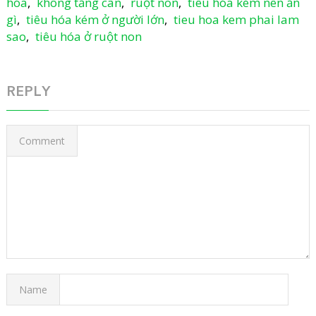
hóa
,
không tăng cân
,
ruột non
,
tiêu hóa kém nên ăn
gì
,
tiêu hóa kém ở người lớn
,
tieu hoa kem phai lam
sao
,
tiêu hóa ở ruột non
REPLY
Comment
Name