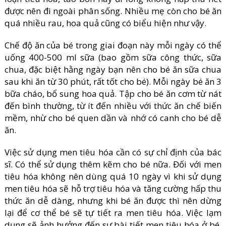
được nên đi ngoài phân sống. Nhiều mẹ còn cho bé ăn
quá nhiều rau, hoa quả cũng có biểu hiện như vậy.
Chế độ ăn của bé trong giai đoạn này mỗi ngày có thể
uống 400-500 ml sữa (bao gồm sữa công thức, sữa
chua, đặc biệt hằng ngày bạn nên cho bé ăn sữa chua
sau khi ăn từ 30 phút, rất tốt cho bé). Mỗi ngày bé ăn 3
bữa cháo, bổ sung hoa quả. Tập cho bé ăn cơm từ nát
đến bình thường, từ ít đến nhiều với thức ăn chế biến
mềm, nhừ cho bé quen dần và nhớ có canh cho bé dễ
ăn.
Việc sử dụng men tiêu hóa cần có sự chỉ định của bác
sĩ. Có thể sử dụng thêm kẽm cho bé nữa. Đối với men
tiêu hóa không nên dùng quá 10 ngày vì khi sử dụng
men tiêu hóa sẽ hỗ trợ tiêu hóa và tăng cường hấp thu
thức ăn dễ dàng, nhưng khi bé ăn được thì nên dừng
lại để cơ thể bé sẽ tự tiết ra men tiêu hóa. Việc lạm
dụng sẽ ảnh hưởng đến sự bài tiết men tiêu hóa ở bé,