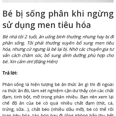
Bé bị sống phân khi ngừng
sử dụng men tiêu hóa
Bé nhà tôi 2 tuổi, ăn uống bình thường nhưng hay bị đi
phân sống. Tôi phải thường xuyên bổ sung men tiêu
hóa, nhưng cứ ngưng là bé lại bị. Nhờ các chuyên gia tư
vấn cách chăm sóc, bổ sung dinh dưỡng phù hợp cho
bé. Xin cảm ơn! (Đặng Hiên)
Trả lời:
Phân sống là hiện tượng bé ăn thức ăn gì thì đi ngoài
ra thức ăn đó, làm xét nghiệm cặn dư thấy còn các chất
đạm, tinh bột, mỡ trong phân nhiều. Bạn nên xem lại
chế độ ăn của bé có quá nhiều chất đạm (thịt, cá,
trứng, sữa…), chất béo (nhiều dầu mỡ), bé có thể rối
loạn tiêu hóa, táo bón hay đi lỏng không hấp thu hết