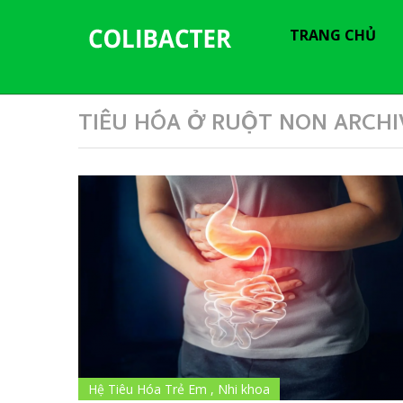
---------------------------------------------
-----------------------------
TRANG CHỦ
TIÊU HÓA Ở RUỘT NON ARCHI
Hệ Tiêu Hóa Trẻ Em
,
Nhi khoa