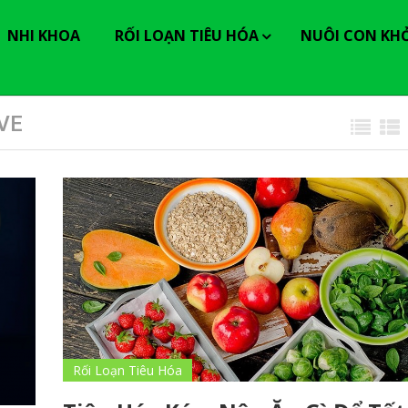
----------------
NHI KHOA
RỐI LOẠN TIÊU HÓA
NUÔI CON KH
VE
Rối Loạn Tiêu Hóa