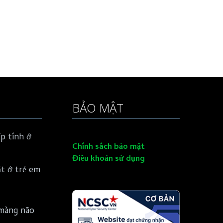
BẢO MẬT
p tính ở
Chính sách bảo mật
Điều khoản sử dụng
ật ở trẻ em
màng não