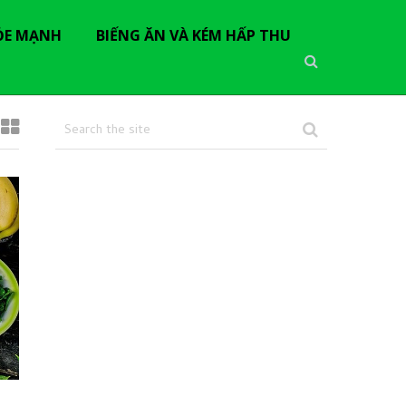
ỎE MẠNH
BIẾNG ĂN VÀ KÉM HẤP THU