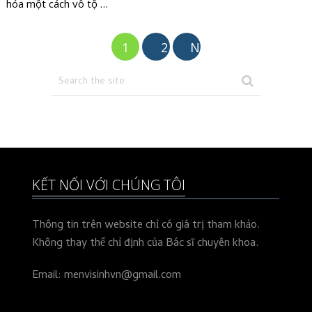
hóa một cách vô tộ …
Phân
1
2
Next
trang
bài
viết
KẾT NỐI VỚI CHÚNG TÔI
Thông tin trên website chỉ có giá trị tham khảo.
Không thay thế chỉ định của Bác sĩ chuyên khoa.
Email: menvisinhvn@gmail.com