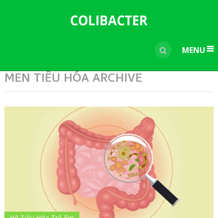
---------------------------------------------
-----------------------------
----------------
MENU
MEN TIÊU HÓA ARCHIVE
Hệ Tiêu Hóa Trẻ Em