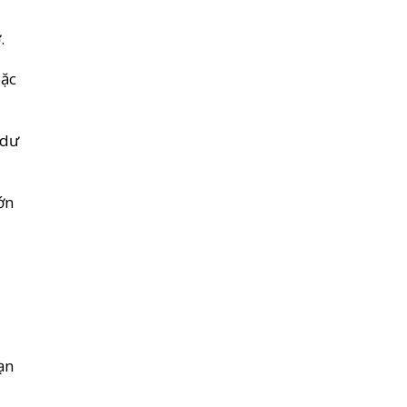
.
oặc
 dư
ớn
ạn