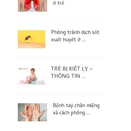
ở trẻ
Phòng tránh dịch sốt
xuất huyết ở …
TRẺ BỊ KIẾT LỴ –
THÔNG TIN …
Bệnh tay chân miệng
và cách phòng …