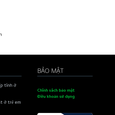
h
BẢO MẬT
p tính ở
Chính sách bảo mật
Điều khoản sử dụng
ật ở trẻ em