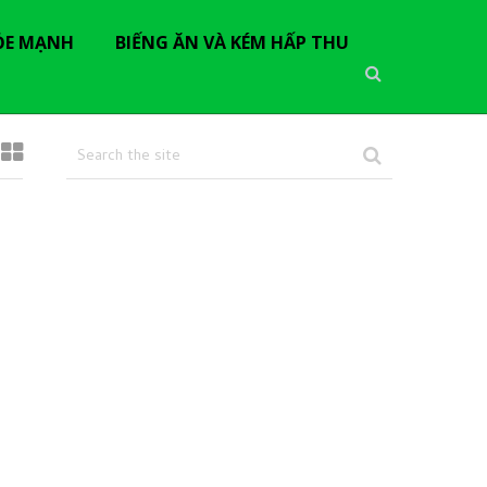
ỎE MẠNH
BIẾNG ĂN VÀ KÉM HẤP THU