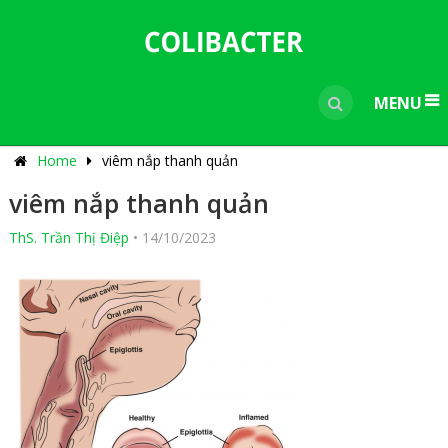
---------------------------------------------
-----------------------------
----------------
MENU
Home
viêm nắp thanh quản
viêm nắp thanh quản
ThS. Trần Thị Điệp
•
14/10/2023