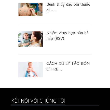
Bệnh thủy đậu bôi thuốc
gì – …
Nhiễm virus hợp bào hô
hấp (RSV)
CÁCH XỬ LÝ TÁO BÓN
Ở TRẺ …
KẾT NỐI VỚI CHÚNG TÔI