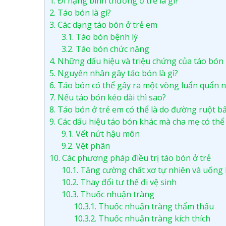
1.
Đi nặng bình thường ở trẻ là gì?
2.
Táo bón là gì?
3.
Các dạng táo bón ở trẻ em
3.1.
Táo bón bệnh lý
3.2.
Táo bón chức năng
4.
Những dấu hiệu và triệu chứng của táo bón
5.
Nguyên nhân gây táo bón là gì?
6.
Táo bón có thể gây ra một vòng luẩn quẩn 
7.
Nếu táo bón kéo dài thì sao?
8.
Táo bón ở trẻ em có thể là do đường ruột b
9.
Các dấu hiệu táo bón khác mà cha mẹ có thể 
9.1.
Vết nứt hậu môn
9.2.
Vệt phân
10.
Các phương pháp điều trị táo bón ở trẻ
10.1.
Tăng cường chất xơ tự nhiên và uống
10.2.
Thay đổi tư thế đi vệ sinh
10.3.
Thuốc nhuận tràng
10.3.1.
Thuốc nhuận tràng thẩm thấu
10.3.2.
Thuốc nhuận tràng kích thích