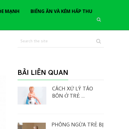
ỎE MẠNH
BIẾNG ĂN VÀ KÉM HẤP THU
BÀI LIÊN QUAN
CÁCH XỬ LÝ TÁO
BÓN Ở TRẺ …
PHÒNG NGỪA TRẺ BỊ