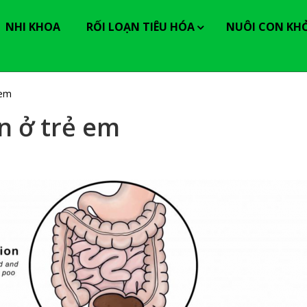
----------------
NHI KHOA
RỐI LOẠN TIÊU HÓA
NUÔI CON KH
 em
n ở trẻ em