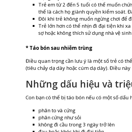
Trẻ em từ 2 đến 5 tuổi có thể muốn chứn
thể là cách họ giành quyền kiểm soát. Đây
Đôi khi trẻ không muốn ngừng chơi để đi
Trẻ lớn hơn có thể nhịn đi đại tiện khi x
sợ hoặc không thích sử dụng nhà vệ sinh
* Táo bón sau nhiễm trùng
Điều quan trọng cần lưu ý là một số trẻ có t
(tiêu chảy dạ dày hoặc cúm dạ dày). Điều này
Những dấu hiệu và tri
Con bạn có thể bị táo bón nếu có một số dấu 
phân to và cứng
phân cứng như sỏi
không đi cầu trong 3 ngày trở lên
đau hoặc khóc khi đi đại tiện