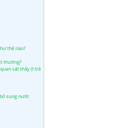
như thế nào?
ất thường?
quan sát thấy ở trẻ
 bổ sung nước