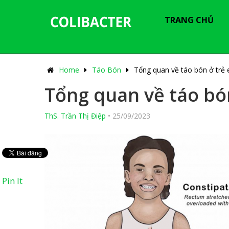
---------------------------------------------
-----------------------------
TRANG CHỦ
Home
Táo Bón
Tổng quan về táo bón ở trẻ
Tổng quan về táo bó
ThS. Trần Thị Điệp
•
25/09/2023
Pin It