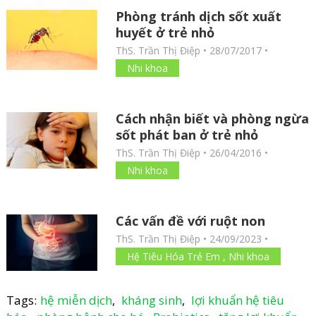
Phòng tránh dịch sốt xuất
huyết ở trẻ nhỏ
ThS. Trần Thị Điệp
•
28/07/2017
•
Nhi khoa
Cách nhận biết và phòng ngừa
sốt phát ban ở trẻ nhỏ
ThS. Trần Thị Điệp
•
26/04/2016
•
Nhi khoa
Các vấn đề với ruột non
ThS. Trần Thị Điệp
•
24/09/2023
•
Hệ Tiêu Hóa Trẻ Em
,
Nhi khoa
Tags:
hệ miễn dịch
,
kháng sinh
,
lợi khuẩn hệ tiêu