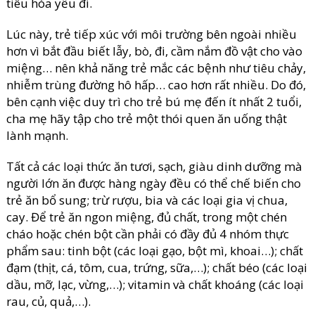
tiêu hóa yếu đi.
Lúc này, trẻ tiếp xúc với môi trường bên ngoài nhiều
hơn vì bắt đầu biết lẫy, bò, đi, cầm nắm đồ vật cho vào
miệng… nên khả năng trẻ mắc các bệnh như tiêu chảy,
nhiễm trùng đường hô hấp… cao hơn rất nhiều. Do đó,
bên cạnh việc duy trì cho trẻ bú mẹ đến ít nhất 2 tuổi,
cha mẹ hãy tập cho trẻ một thói quen ăn uống thật
lành mạnh.
Tất cả các loại thức ăn tươi, sạch, giàu dinh dưỡng mà
người lớn ăn được hàng ngày đều có thể chế biến cho
trẻ ăn bổ sung; trừ rượu, bia và các loại gia vị chua,
cay. Để trẻ ăn ngon miệng, đủ chất, trong một chén
cháo hoặc chén bột cần phải có đầy đủ 4 nhóm thực
phẩm sau: tinh bột (các loại gạo, bột mì, khoai…); chất
đạm (thịt, cá, tôm, cua, trứng, sữa,…); chất béo (các loại
dầu, mỡ, lạc, vừng,…); vitamin và chất khoáng (các loại
rau, củ, quả,…).