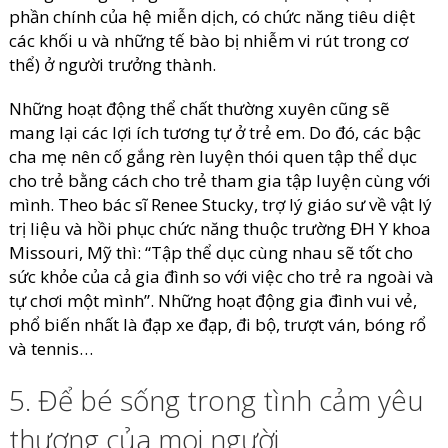
phần chính của hệ miễn dịch, có chức năng tiêu diệt
các khối u và những tế bào bị nhiễm vi rút trong cơ
thể) ở người trưởng thành.
Những hoạt động thể chất thường xuyên cũng sẽ
mang lại các lợi ích tương tự ở trẻ em. Do đó, các bậc
cha mẹ nên cố gắng rèn luyện thói quen tập thể dục
cho trẻ bằng cách cho trẻ tham gia tập luyện cùng với
mình. Theo bác sĩ Renee Stucky, trợ lý giáo sư về vật lý
trị liệu và hồi phục chức năng thuộc trường ĐH Y khoa
Missouri, Mỹ thì: “Tập thể dục cùng nhau sẽ tốt cho
sức khỏe của cả gia đình so với việc cho trẻ ra ngoài và
tự chơi một mình”. Những hoạt động gia đình vui vẻ,
phổ biến nhất là đạp xe đạp, đi bộ, trượt ván, bóng rổ
và tennis…
5. Để bé sống trong tình cảm yêu
thương của mọi người