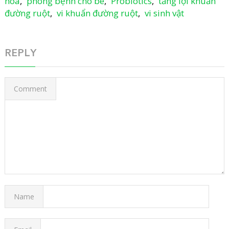
hóa
,
phòng bệnh cho bé
,
Probiotics
,
tăng lợi khuẩn
đường ruột
,
vi khuẩn đường ruột
,
vi sinh vật
REPLY
Comment
Name