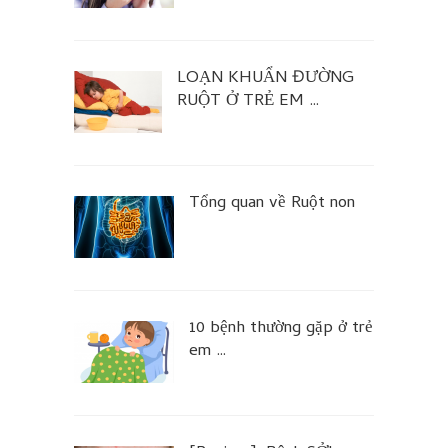
LOẠN KHUẨN ĐƯỜNG
RUỘT Ở TRẺ EM …
Tổng quan về Ruột non
10 bệnh thường gặp ở trẻ
em …