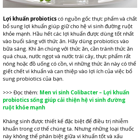
Lợi khuẩn probiotics
có nguồn gốc thực phẩm và chất
bổ sung lợi khuẩn giúp giữ cho hệ vi sinh đường ruột
khỏe mạnh. Hầu hết các lợi khuẩn được dùng tốt nhất
vào buổi sáng với thức ăn. Hãy dùng probiotics vào
bữa sáng. Khi ăn chúng với thức ăn, cần tránh thức ăn
quá chua, nước ngọt và nước trái cây, thực phẩm rất
nóng hoặc đồ uống có cồn, vì những thức ăn này có thể
giết chết vi khuẩn và can thiệp vào lợi ích của việc bổ
sung probiotics của bạn.
>>> Đọc thêm:
Men vi sinh Colibacter – Lợi khuẩn
probiotics sống giúp cải thiện hệ vi sinh đường
ruột khỏe mạnh
Kháng sinh được thiết kế đặc biệt để điều trị nhiễm
khuẩn trong cơ thể chúng ta. Nhưng những loại thuốc
này không thể phân biệt giữa vi khuẩn tốt và xấu