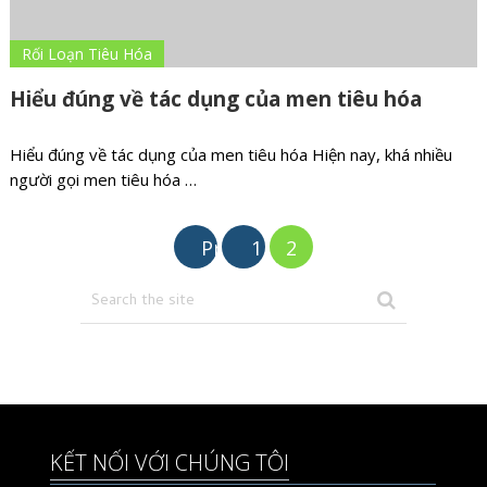
Rối Loạn Tiêu Hóa
Hiểu đúng về tác dụng của men tiêu hóa
Hiểu đúng về tác dụng của men tiêu hóa Hiện nay, khá nhiều
người gọi men tiêu hóa …
Phân
Prev
1
2
trang
bài
viết
KẾT NỐI VỚI CHÚNG TÔI