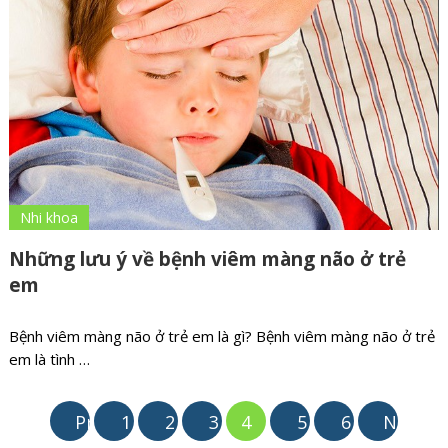
Nhi khoa
Những lưu ý về bệnh viêm màng não ở trẻ
em
Bệnh viêm màng não ở trẻ em là gì? Bệnh viêm màng não ở trẻ
em là tình …
Phân
Prev
1
2
3
4
5
6
Next