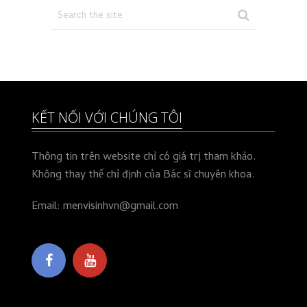
trang
bài
viết
KẾT NỐI VỚI CHÚNG TÔI
Thông tin trên website chỉ có giá trị tham khảo.
Không thay thế chỉ định của Bác sĩ chuyên khoa.
Email: menvisinhvn@gmail.com