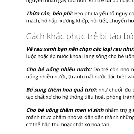
nguyên nhân gây táo bón. Khi trẻ đã đủ hoặc 
Thừa cân, béo phì:
Béo phì là yếu tố nguy cơ
mạch, hô hấp, xương khớp, nội tiết, chuyển h
Cách khắc phục trẻ bị táo b
Về rau xanh bạn nên chọn các loại rau như
luộc hoặc ép nước khoai lang sống cho bé uố
Cho bé uống nhiều nước:
Do trẻ còn nhỏ 
uống nhiều nước, (tránh mất nước đặc biệt v
Bổ sung thêm hoa quả tươi:
như chuối, đu 
tạo chất xơ cho hệ thống tiêu hoá, phòng trán
Cho bé uống thêm men vi sinh
nhằm trợ gi
mảnh thực phẩm nhỏ và dần dần thành những 
cơ thể hấp thu hoặc chất xơ hoà tan.