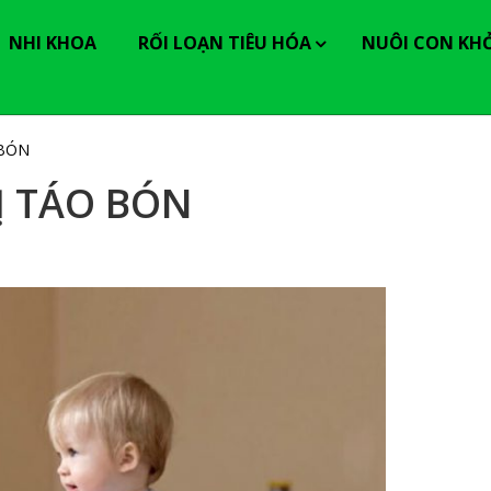
----------------
NHI KHOA
RỐI LOẠN TIÊU HÓA
NUÔI CON KH
 BÓN
Ị TÁO BÓN