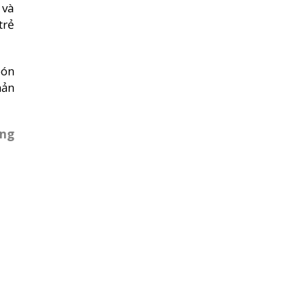
 và
trẻ
bón
hản
ống