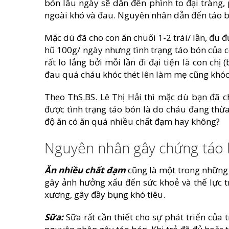
bón lâu ngày sẽ dẫn đến phình to đại tràng, 
ngoài khó và đau. Nguyên nhân dẫn đến táo b
Mặc dù đã cho con ăn chuối 1-2 trái/ lần, đu đ
hũ 100g/ ngày nhưng tình trạng táo bón của c
rất lo lắng bởi mỗi lần đi đại tiện là con chị
đau quá cháu khóc thét lên làm mẹ cũng khóc
Theo ThS.BS. Lê Thị Hải thì mặc dù bạn đã c
được tình trạng táo bón là do cháu đang thừa 
độ ăn có ăn quá nhiều chất đạm hay không?
Nguyên nhân gây chứng táo
Ăn nhiều chất đạm
cũng là một trong những 
gây ảnh hưởng xấu đến sức khoẻ và thể lực t
xương, gây đầy bụng khó tiêu.
Sữa:
Sữa rất cần thiết cho sự phát triển của