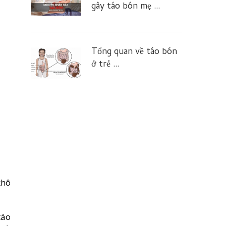
gây táo bón mẹ …
Tổng quan về táo bón
ở trẻ …
khô
táo