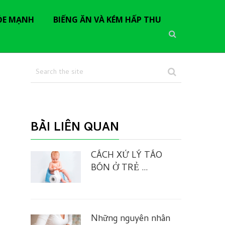
ỎE MẠNH
BIẾNG ĂN VÀ KÉM HẤP THU
BÀI LIÊN QUAN
CÁCH XỬ LÝ TÁO
BÓN Ở TRẺ …
Những nguyên nhân