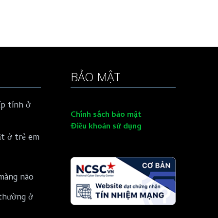
BẢO MẬT
p tính ở
Chính sách bảo mật
Điều khoản sử dụng
ật ở trẻ em
màng não
thường ở