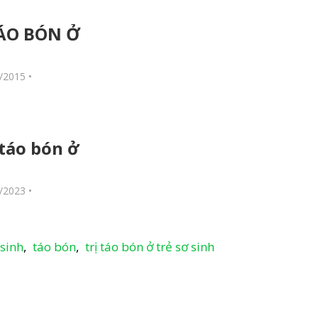
ÁO BÓN Ở
/2015
•
táo bón ở
/2023
•
 sinh
,
táo bón
,
trị táo bón ở trẻ sơ sinh