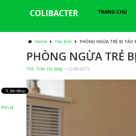
---------------------------------------------
-----------------------------
TRANG CHỦ
Home
Táo Bón
PHÒNG NGỪA TRẺ BỊ TÁO
PHÒNG NGỪA TRẺ B
ThS. Trần Thị Điệp
•
12/08/2015
Pin It