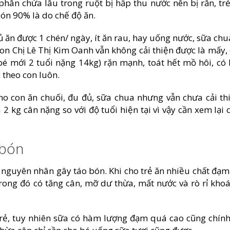
phân chứa lâu trong ruột bị hấp thu nước nên bị rắn, trẻ
ón 90% là do chế độ ăn.
ủ ăn được 1 chén/ ngày, ít ăn rau, hay uống nước, sữa chu
on Chị Lê Thị Kim Oanh vẫn không cải thiện được là mấy, 
 (bé mới 2 tuổi nặng 14kg) rặn mạnh, toát hết mồ hôi, có 
 theo con luôn.
ho con ăn chuối, đu đủ, sữa chua nhưng vẫn chưa cải th
2 kg cân nặng so với độ tuổi hiện tại vì vậy cần xem lại 
 bón
nguyên nhân gây táo bón. Khi cho trẻ ăn nhiều chất đạm
rong đó có tăng cân, mỡ dư thừa, mất nước và rò rỉ kho
 trẻ, tuy nhiên sữa có hàm lượng đạm quá cao cũng chính