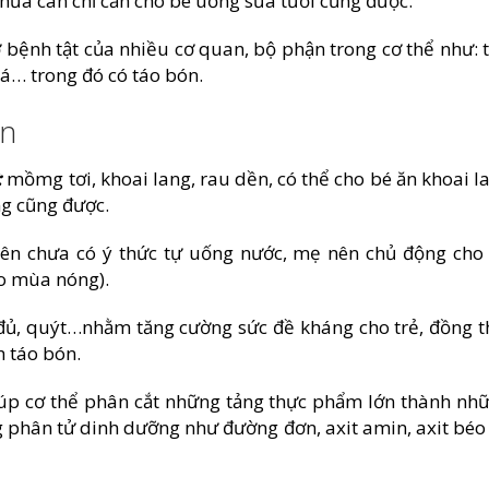
thừa cân chỉ cần cho bé uống sữa tươi cũng được.
 bệnh tật của nhiều cơ quan, bộ phận trong cơ thể như: 
oá… trong đó có táo bón.
ón
:
mồmg tơi, khoai lang, rau dền, có thể cho bé ăn khoai l
ng cũng được.
nên chưa có ý thức tự uống nước, mẹ nên chủ động cho
ào mùa nóng).
đủ, quýt…nhằm tăng cường sức đề kháng cho trẻ, đồng t
h táo bón.
úp cơ thể phân cắt những tảng thực phẩm lớn thành nh
phân tử dinh dưỡng như đường đơn, axit amin, axit béo