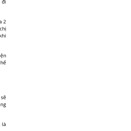
 đi
a 2
chị
khi
iện
chế
 sẽ
áng
 là