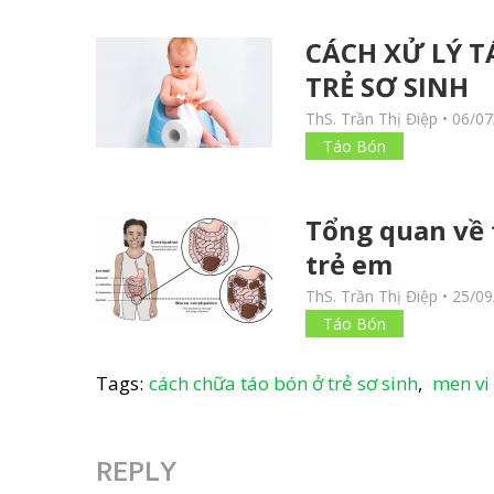
CÁCH XỬ LÝ T
TRẺ SƠ SINH
ThS. Trần Thị Điệp
•
06/07
Táo Bón
Tổng quan về 
trẻ em
ThS. Trần Thị Điệp
•
25/09
Táo Bón
Tags:
cách chữa táo bón ở trẻ sơ sinh
,
men vi
REPLY