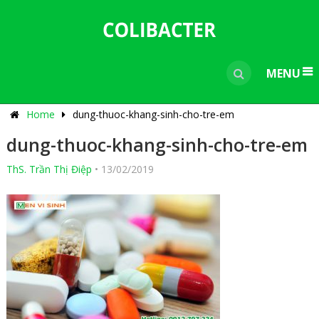
---------------------------------------------
-----------------------------
----------------
MENU
Home
dung-thuoc-khang-sinh-cho-tre-em
dung-thuoc-khang-sinh-cho-tre-em
ThS. Trần Thị Điệp
•
13/02/2019