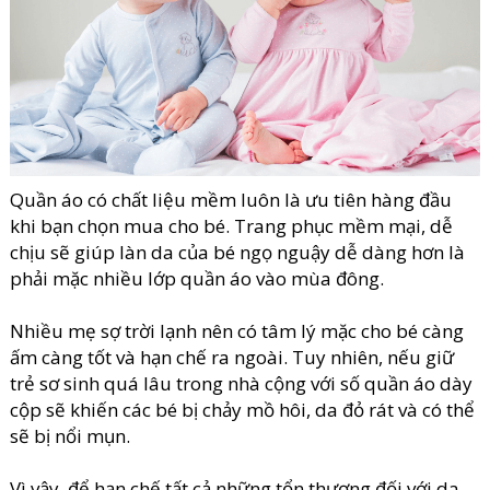
Quần áo có chất liệu mềm luôn là ưu tiên hàng đầu
khi bạn chọn mua cho bé. Trang phục mềm mại, dễ
chịu sẽ giúp làn da của bé ngọ nguậy dễ dàng hơn là
phải mặc nhiều lớp quần áo vào mùa đông.
Nhiều mẹ sợ trời lạnh nên có tâm lý mặc cho bé càng
ấm càng tốt và hạn chế ra ngoài. Tuy nhiên, nếu giữ
trẻ sơ sinh quá lâu trong nhà cộng với số quần áo dày
cộp sẽ khiến các bé bị chảy mồ hôi, da đỏ rát và có thể
sẽ bị nổi mụn.
Vì vậy, để hạn chế tất cả những tổn thương đối với da