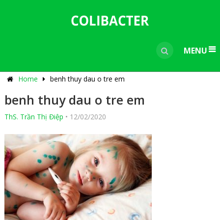
---------------------------------------------
-----------------------------
----------------
MENU
Home
benh thuy dau o tre em
benh thuy dau o tre em
ThS. Trần Thị Điệp
•
12/02/2020