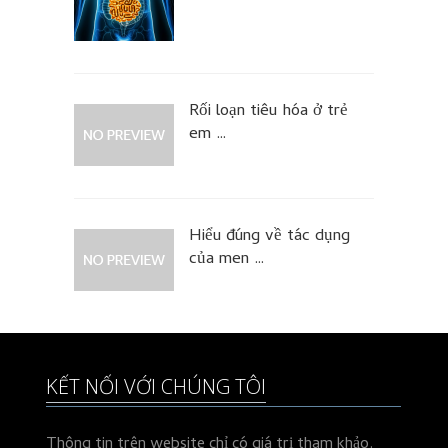
Rối loạn tiêu hóa ở trẻ
em …
Hiểu đúng về tác dụng
của men …
KẾT NỐI VỚI CHÚNG TÔI
Thông tin trên website chỉ có giá trị tham khảo.