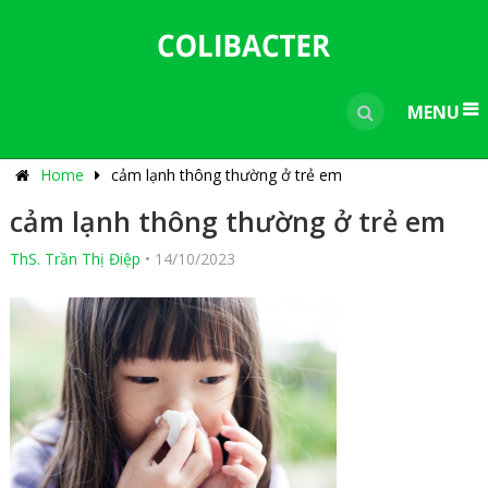
---------------------------------------------
-----------------------------
----------------
MENU
Home
cảm lạnh thông thường ở trẻ em
cảm lạnh thông thường ở trẻ em
ThS. Trần Thị Điệp
•
14/10/2023