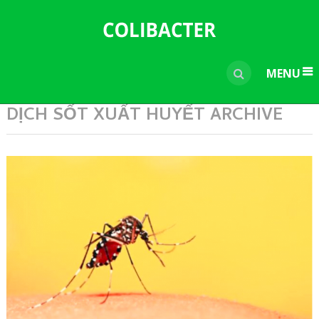
---------------------------------------------
-----------------------------
----------------
MENU
DỊCH SỐT XUẤT HUYẾT ARCHIVE