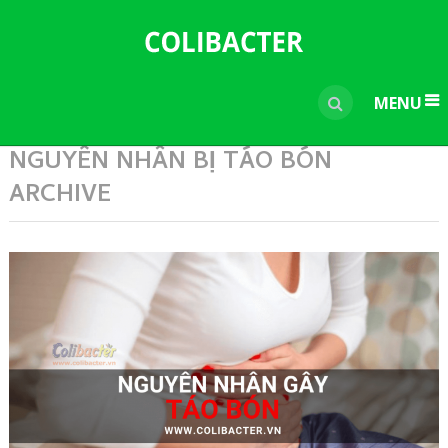
---------------------------------------------
-----------------------------
----------------
MENU
NGUYÊN NHÂN BỊ TÁO BÓN
ARCHIVE