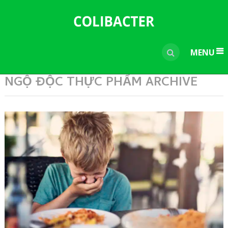
---------------------------------------------
-----------------------------
----------------
MENU
NGỘ ĐỘC THỰC PHẨM ARCHIVE