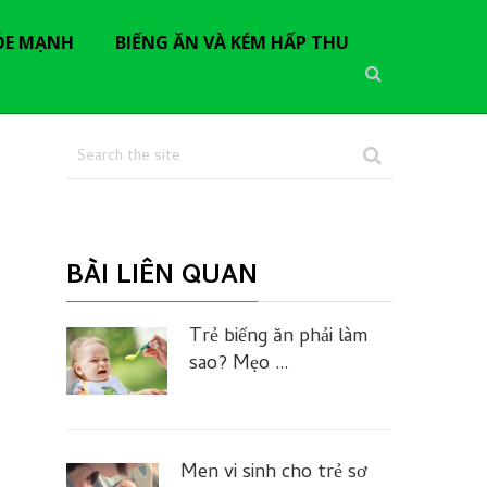
ỎE MẠNH
BIẾNG ĂN VÀ KÉM HẤP THU
BÀI LIÊN QUAN
Trẻ biếng ăn phải làm
sao? Mẹo …
Men vi sinh cho trẻ sơ