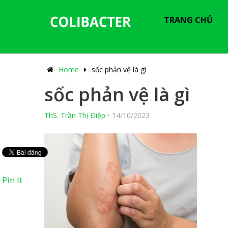
---------------------------------------------
-----------------------------
TRANG CHỦ
Home
sốc phản vệ là gì
sốc phản vệ là gì
ThS. Trần Thị Điệp
•
14/10/2023
Pin It