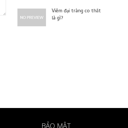
Viêm đại tràng co thắt
là gì?
BẢO MẬT