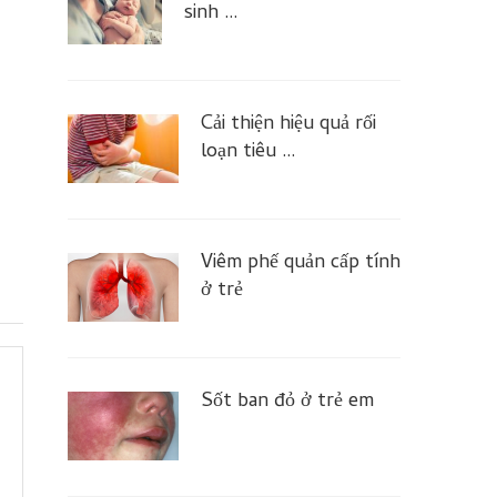
sinh …
Cải thiện hiệu quả rối
loạn tiêu …
Viêm phế quản cấp tính
ở trẻ
Sốt ban đỏ ở trẻ em